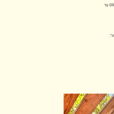
אתם עומדים לרכוש כרטיסים לפארק ארץ הצבי - 16 במרץ כניסה החל מ-09:00 עד