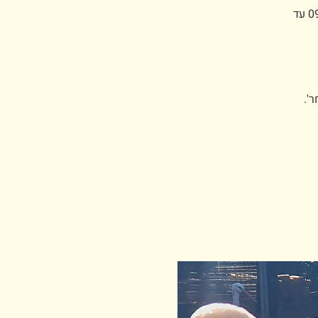
אתם עומדים לרכוש כרטיסים לפארק ארץ הצבי - 2 במרץ כניסה החל מ-09:00 עד