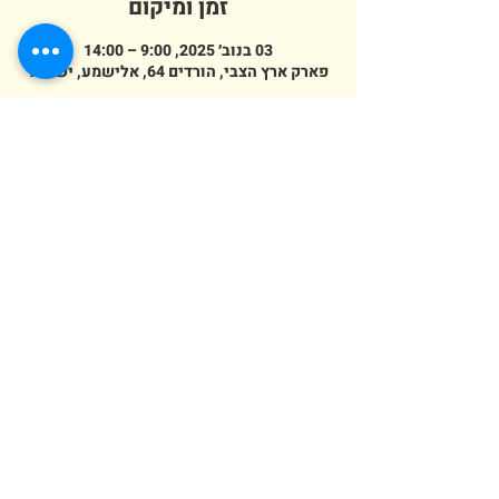
זמן ומיקום
03 בנוב׳ 2025, 9:00 – 14:00
פארק ארץ הצבי, הורדים 64, אלישמע, ישראל
מספר אורחים
+ 7 אורחים אחרים
erezazvi@gmail.com
054-458-2556
מושב אלישמע, הורדים 64