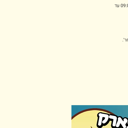
אתם עומדים לרכוש כרטיסים לפארק ארץ הצבי - 12 בדצמבר כניסה החל מ-09:00 עד